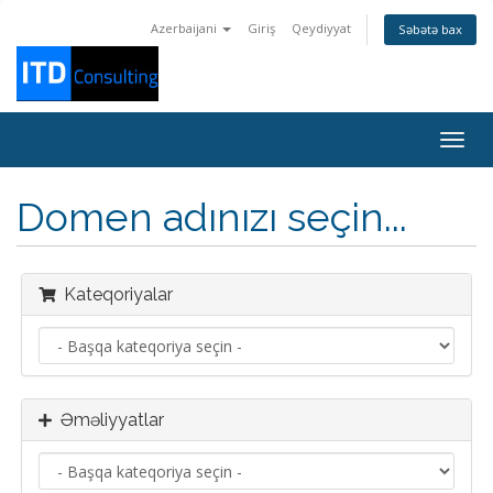
Azerbaijani
Giriş
Qeydiyyat
Səbətə bax
Naviq
keçid
Domen adınızı seçin...
Kateqoriyalar
Əməliyyatlar