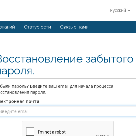
Русский
 знаний
Статус сети
Связь с нами
Восстановление забытого
пароля.
были пароль? Введите ваш email для начала процесса
сстановления пароля.
лектронная почта