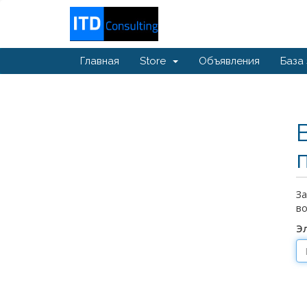
Главная
Store
Объявления
База
За
во
Э