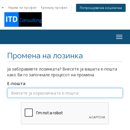
n
Најава на профил
Креирај профил
Потрошувачка кошничка
Togg
navig
Промена на лозинка
Ја заборавивте лозинката? Внесете ја вашата е-пошта
како би го започнале процесот на промена.
Е-пошта