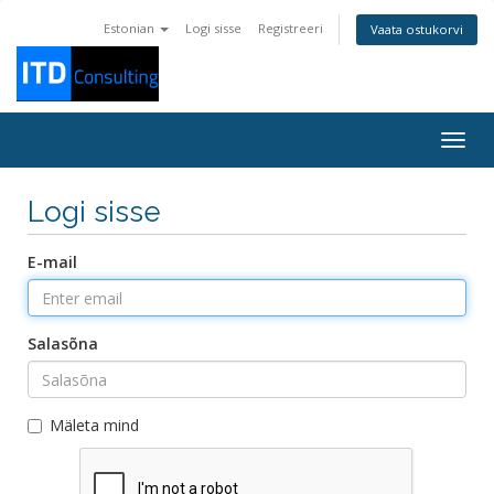
Estonian
Logi sisse
Registreeri
Vaata ostukorvi
Togg
navig
Logi sisse
E-mail
Salasõna
Mäleta mind